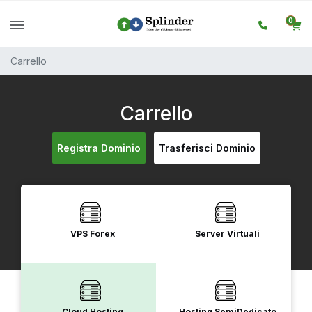
0
Carrello
Carrello
Registra Dominio
Trasferisci Dominio
VPS Forex
Server Virtuali
Cloud Hosting
Hosting SemiDedicato