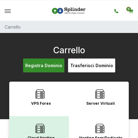
0
Carrello
Carrello
Registra Dominio
Trasferisci Dominio
VPS Forex
Server Virtuali
Cloud Hosting
Hosting SemiDedicato