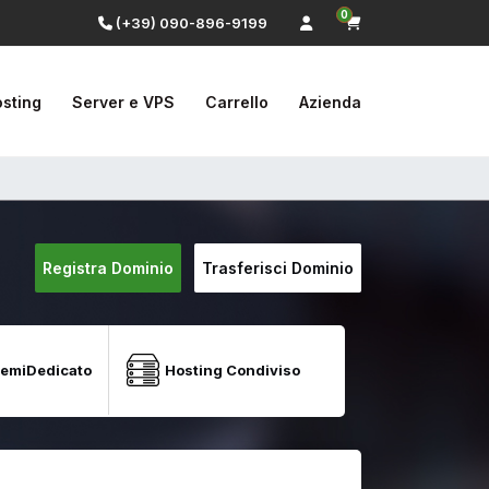
0
(+39) 090-896-9199
sting
Server e VPS
Carrello
Azienda
Registra Dominio
Trasferisci Dominio
SemiDedicato
Hosting Condiviso