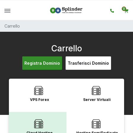
0
Carrello
Carrello
Registra Dominio
Trasferisci Dominio
VPS Forex
Server Virtuali
Cloud Hosting
Hosting SemiDedicato