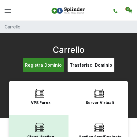
0
Carrello
Carrello
Registra Dominio
Trasferisci Dominio
VPS Forex
Server Virtuali
Cloud Hosting
Hosting SemiDedicato