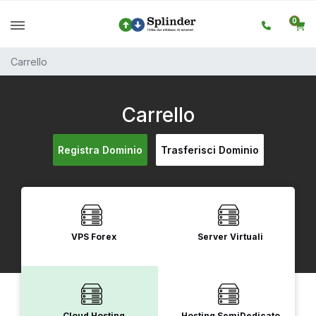
0
Carrello
Carrello
Registra Dominio
Trasferisci Dominio
VPS Forex
Server Virtuali
Cloud Hosting
Hosting SemiDedicato