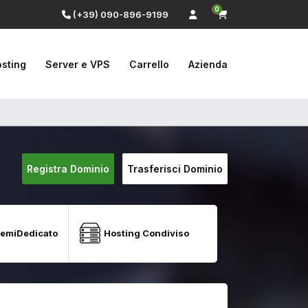
0
(+39) 090-896-9199
sting
Server e VPS
Carrello
Azienda
Registra Dominio
Trasferisci Dominio
SemiDedicato
Hosting Condiviso