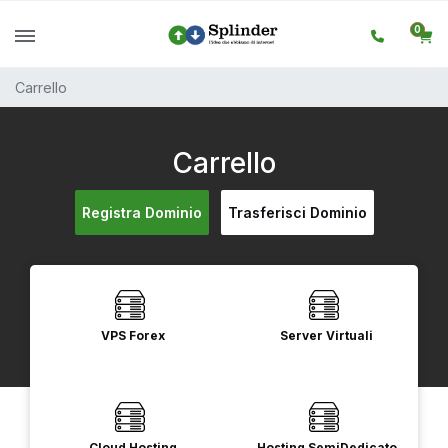
0
Carrello
Carrello
Registra Dominio
Trasferisci Dominio
VPS Forex
Server Virtuali
Cloud Hosting
Hosting SemiDedicato