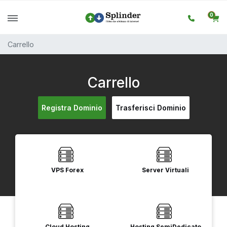
0
Carrello
Carrello
Registra Dominio
Trasferisci Dominio
VPS Forex
Server Virtuali
Cloud Hosting
Hosting SemiDedicato