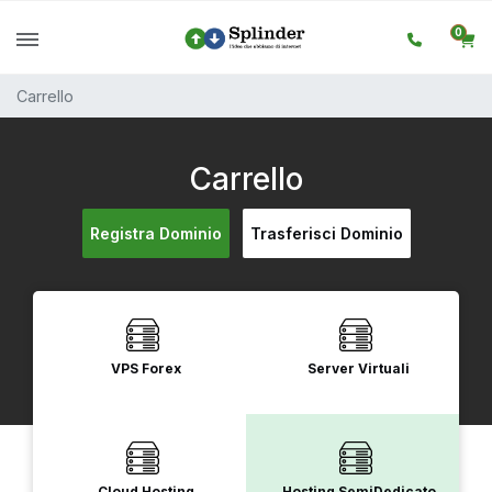
0
Carrello
Carrello
Registra Dominio
Trasferisci Dominio
VPS Forex
Server Virtuali
Cloud Hosting
Hosting SemiDedicato