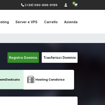
0
(+39) 090-896-9199
sting
Server e VPS
Carrello
Azienda
Registra Dominio
Trasferisci Dominio
SemiDedicato
Hosting Condiviso