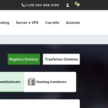
0
(+39) 090-896-9199
sting
Server e VPS
Carrello
Azienda
Registra Dominio
Trasferisci Dominio
SemiDedicato
Hosting Condiviso