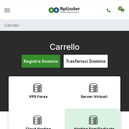
0
Carrello
Carrello
Registra Dominio
Trasferisci Dominio
VPS Forex
Server Virtuali
Cloud Hosting
Hosting SemiDedicato