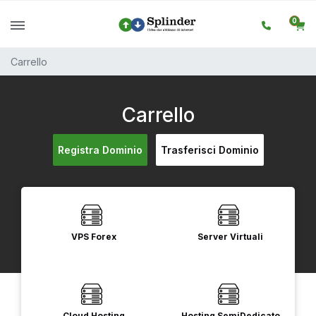
0
Carrello
Carrello
Registra Dominio
Trasferisci Dominio
VPS Forex
Server Virtuali
Cloud Hosting
Hosting SemiDedicato